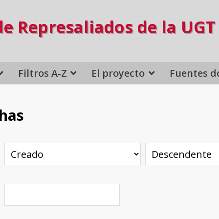
de Represaliados de la UGT
Filtros A-Z
El proyecto
Fuentes d
chas