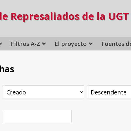
de Represaliados de la UGT
Filtros A-Z
El proyecto
Fuentes d
chas