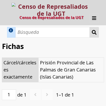
Censo de Represaliados de la UGT
Inicio
Métodos de búsqueda
Fichas
Búsqueda Dinámica
Búsqueda Avanzada
Filtros A-Z
Cárcel/cárceles
Prisión Provincial de Las
Directorio A-Z
Provincias de nacimiento
Profesión
Cárceles
Condenados a muerte
Condenados a muerte (con busca
Ejecutados
El proyecto
es
Palmas de Gran Canarias
dinámica)
Razones y objetivos
El equipo
Colaboradores
Fuentes documentales
exactamente
(Islas Canarias)
de 1
1–1 de 1