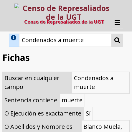
Censo de Represaliados de la UGT
Inicio
Métodos de búsqueda
Fichas
Búsqueda Dinámica
Búsqueda Avanzada
Filtros A-Z
Buscar en cualquier
Condenados a
Directorio A-Z
Provincias de nacimiento
Profesión
Cárceles
Condenados a muerte
Condenados a muerte (con busca
Ejecutados
El proyecto
campo
muerte
dinámica)
Razones y objetivos
El equipo
Colaboradores
Fuentes documentales
Sentencia contiene
muerte
O Ejecución es exactamente
Sí
O Apellidos y Nombre es
Blanco Muela,