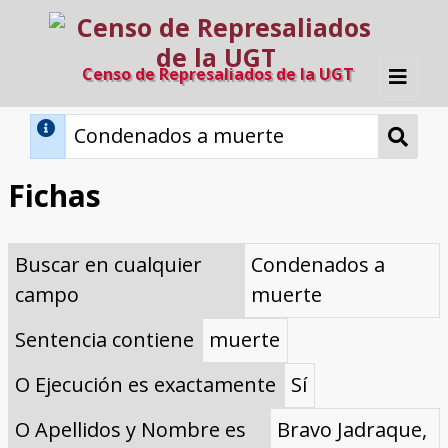
Censo de Represaliados de la UGT
Inicio
Métodos de búsqueda
Fichas
Búsqueda Dinámica
Búsqueda Avanzada
Filtros A-Z
Buscar en cualquier
Condenados a
Directorio A-Z
Provincias de nacimiento
Profesión
Cárceles
Condenados a muerte
Condenados a muerte (con busca
Ejecutados
El proyecto
campo
muerte
dinámica)
Razones y objetivos
El equipo
Colaboradores
Fuentes documentales
Sentencia contiene
muerte
O Ejecución es exactamente
Sí
O Apellidos y Nombre es
Bravo Jadraque,