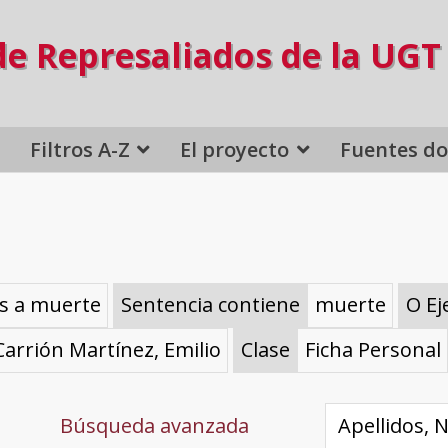
de Represaliados de la UGT
Filtros A-Z
El proyecto
Fuentes d
s a muerte
Sentencia contiene
muerte
O Ej
Carrión Martínez, Emilio
Clase
Ficha Personal
Búsqueda avanzada