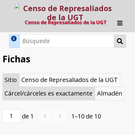
Censo de Represaliados de la UGT
Inicio
Métodos de búsqueda
Fichas
Búsqueda Dinámica
Búsqueda Avanzada
Filtros A-Z
Sitio
Censo de Represaliados de la UGT
Directorio A-Z
Provincias de nacimiento
Profesión
Cárceles
Condenados a muerte
Condenados a muerte (con busca
Ejecutados
El proyecto
dinámica)
Cárcel/cárceles es exactamente
Almadén
Razones y objetivos
El equipo
Colaboradores
Fuentes documentales
de 1
1–10 de 10