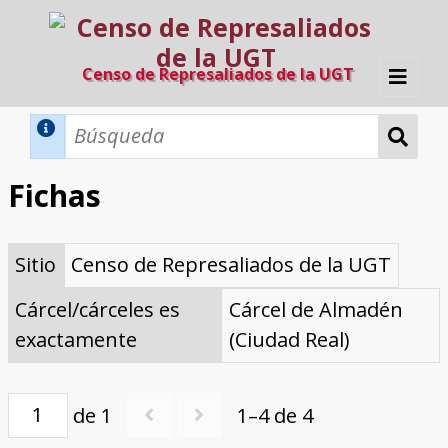
Censo de Represaliados de la UGT
Inicio
Métodos de búsqueda
Fichas
Búsqueda Dinámica
Búsqueda Avanzada
Filtros A-Z
Sitio
Censo de Represaliados de la UGT
Directorio A-Z
Provincias de nacimiento
Profesión
Cárceles
Condenados a muerte
Condenados a muerte (con busca
Ejecutados
El proyecto
dinámica)
Cárcel/cárceles es
Cárcel de Almadén
Razones y objetivos
El equipo
Colaboradores
Fuentes documentales
exactamente
(Ciudad Real)
de 1
1–4 de 4