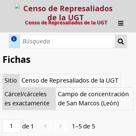
Censo de Represaliados de la UGT
Inicio
Métodos de búsqueda
Fichas
Búsqueda Dinámica
Búsqueda Avanzada
Filtros A-Z
Sitio
Censo de Represaliados de la UGT
Directorio A-Z
Provincias de nacimiento
Profesión
Cárceles
Condenados a muerte
Condenados a muerte (con busca
Ejecutados
El proyecto
dinámica)
Cárcel/cárceles
Campo de concentración
Razones y objetivos
El equipo
Colaboradores
Fuentes documentales
es exactamente
de San Marcos (León)
de 1
1–5 de 5