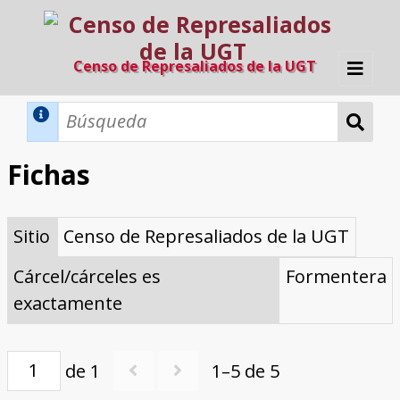
Censo de Represaliados de la UGT
Inicio
Métodos de búsqueda
Fichas
Búsqueda Dinámica
Búsqueda Avanzada
Filtros A-Z
Sitio
Censo de Represaliados de la UGT
Directorio A-Z
Provincias de nacimiento
Profesión
Cárceles
Condenados a muerte
Condenados a muerte (con busca
Ejecutados
El proyecto
dinámica)
Cárcel/cárceles es
Formentera
Razones y objetivos
El equipo
Colaboradores
Fuentes documentales
exactamente
de 1
1–5 de 5