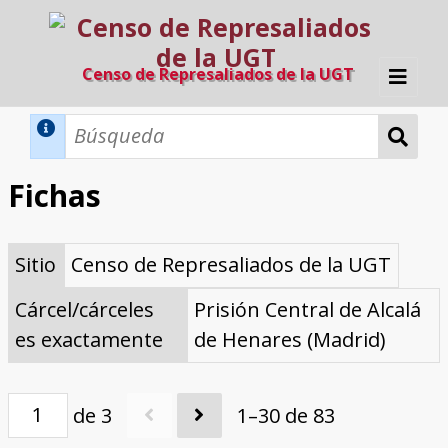
Censo de Represaliados de la UGT
Inicio
Métodos de búsqueda
Fichas
Búsqueda Dinámica
Búsqueda Avanzada
Filtros A-Z
Sitio
Censo de Represaliados de la UGT
Directorio A-Z
Provincias de nacimiento
Profesión
Cárceles
Condenados a muerte
Condenados a muerte (con busca
Ejecutados
El proyecto
dinámica)
Cárcel/cárceles
Prisión Central de Alcalá
Razones y objetivos
El equipo
Colaboradores
Fuentes documentales
es exactamente
de Henares (Madrid)
de 3
1–30 de 83