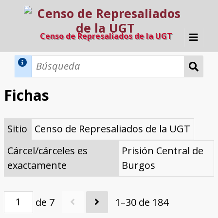
Censo de Represaliados de la UGT
Inicio
Métodos de búsqueda
Fichas
Búsqueda Dinámica
Búsqueda Avanzada
Filtros A-Z
Sitio
Censo de Represaliados de la UGT
Directorio A-Z
Provincias de nacimiento
Profesión
Cárceles
Condenados a muerte
Condenados a muerte (con busca
Ejecutados
El proyecto
dinámica)
Cárcel/cárceles es
Prisión Central de
Razones y objetivos
El equipo
Colaboradores
Fuentes documentales
exactamente
Burgos
de 7
1–30 de 184