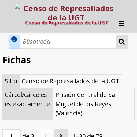
Censo de Represaliados de la UGT
Inicio
Métodos de búsqueda
Fichas
Búsqueda Dinámica
Búsqueda Avanzada
Filtros A-Z
Sitio
Censo de Represaliados de la UGT
Directorio A-Z
Provincias de nacimiento
Profesión
Cárceles
Condenados a muerte
Condenados a muerte (con busca
Ejecutados
El proyecto
dinámica)
Cárcel/cárceles
Prisión Central de San
Razones y objetivos
El equipo
Colaboradores
Fuentes documentales
es exactamente
Miguel de los Reyes
(Valencia)
de 3
1–30 de 78