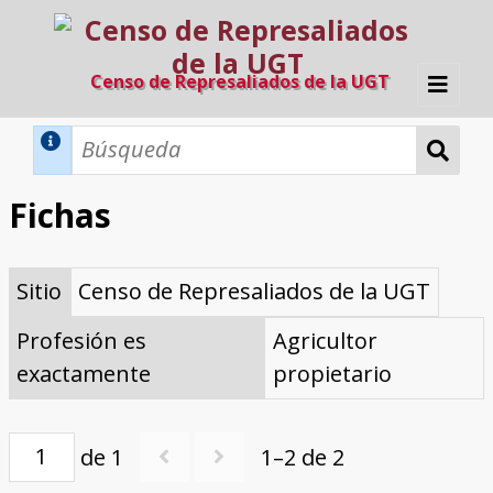
Censo de Represaliados de la UGT
Inicio
Métodos de búsqueda
Fichas
Búsqueda Dinámica
Búsqueda Avanzada
Filtros A-Z
Sitio
Censo de Represaliados de la UGT
Directorio A-Z
Provincias de nacimiento
Profesión
Cárceles
Condenados a muerte
Condenados a muerte (con busca
Ejecutados
El proyecto
dinámica)
Profesión es
Agricultor
Razones y objetivos
El equipo
Colaboradores
Fuentes documentales
exactamente
propietario
de 1
1–2 de 2