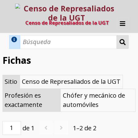
Censo de Represaliados de la UGT
Inicio
Métodos de búsqueda
Fichas
Búsqueda Dinámica
Búsqueda Avanzada
Filtros A-Z
Sitio
Censo de Represaliados de la UGT
Directorio A-Z
Provincias de nacimiento
Profesión
Cárceles
Condenados a muerte
Condenados a muerte (con busca
Ejecutados
El proyecto
dinámica)
Profesión es
Chófer y mecánico de
Razones y objetivos
El equipo
Colaboradores
Fuentes documentales
exactamente
automóviles
de 1
1–2 de 2