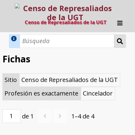
Censo de Represaliados de la UGT
Inicio
Métodos de búsqueda
Fichas
Búsqueda Dinámica
Búsqueda Avanzada
Filtros A-Z
Sitio
Censo de Represaliados de la UGT
Directorio A-Z
Provincias de nacimiento
Profesión
Cárceles
Condenados a muerte
Condenados a muerte (con busca
Ejecutados
El proyecto
dinámica)
Profesión es exactamente
Cincelador
Razones y objetivos
El equipo
Colaboradores
Fuentes documentales
de 1
1–4 de 4