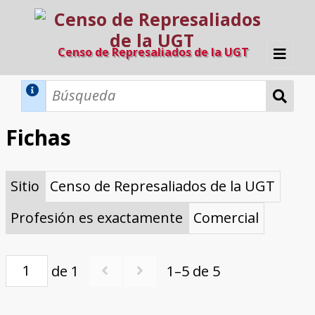
Censo de Represaliados de la UGT
Inicio
Métodos de búsqueda
Fichas
Búsqueda Dinámica
Búsqueda Avanzada
Filtros A-Z
Sitio
Censo de Represaliados de la UGT
Directorio A-Z
Provincias de nacimiento
Profesión
Cárceles
Condenados a muerte
Condenados a muerte (con busca
Ejecutados
El proyecto
dinámica)
Profesión es exactamente
Comercial
Razones y objetivos
El equipo
Colaboradores
Fuentes documentales
de 1
1–5 de 5