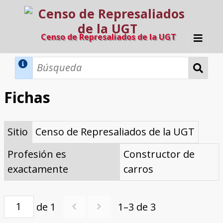
Censo de Represaliados de la UGT
Inicio
Métodos de búsqueda
Fichas
Búsqueda Dinámica
Búsqueda Avanzada
Filtros A-Z
Sitio
Censo de Represaliados de la UGT
Directorio A-Z
Provincias de nacimiento
Profesión
Cárceles
Condenados a muerte
Condenados a muerte (con busca
Ejecutados
El proyecto
dinámica)
Profesión es
Constructor de
Razones y objetivos
El equipo
Colaboradores
Fuentes documentales
exactamente
carros
de 1
1–3 de 3