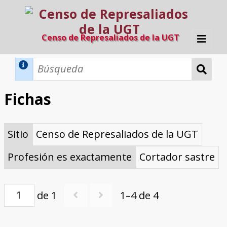
Censo de Represaliados de la UGT
Inicio
Métodos de búsqueda
Fichas
Búsqueda Dinámica
Búsqueda Avanzada
Filtros A-Z
Sitio
Censo de Represaliados de la UGT
Directorio A-Z
Provincias de nacimiento
Profesión
Cárceles
Condenados a muerte
Condenados a muerte (con busca
Ejecutados
El proyecto
dinámica)
Profesión es exactamente
Cortador sastre
Razones y objetivos
El equipo
Colaboradores
Fuentes documentales
de 1
1–4 de 4