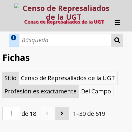
Censo de Represaliados de la UGT
Inicio
Métodos de búsqueda
Fichas
Búsqueda Dinámica
Búsqueda Avanzada
Filtros A-Z
Sitio
Censo de Represaliados de la UGT
Directorio A-Z
Provincias de nacimiento
Profesión
Cárceles
Condenados a muerte
Condenados a muerte (con busca
Ejecutados
El proyecto
dinámica)
Profesión es exactamente
Del Campo
Razones y objetivos
El equipo
Colaboradores
Fuentes documentales
de 18
1–30 de 519