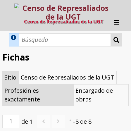
Censo de Represaliados de la UGT
Inicio
Métodos de búsqueda
Fichas
Búsqueda Dinámica
Búsqueda Avanzada
Filtros A-Z
Sitio
Censo de Represaliados de la UGT
Directorio A-Z
Provincias de nacimiento
Profesión
Cárceles
Condenados a muerte
Condenados a muerte (con busca
Ejecutados
El proyecto
dinámica)
Profesión es
Encargado de
Razones y objetivos
El equipo
Colaboradores
Fuentes documentales
exactamente
obras
de 1
1–8 de 8