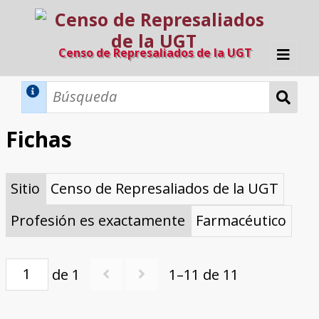
Censo de Represaliados de la UGT
Inicio
Métodos de búsqueda
Fichas
Búsqueda Dinámica
Búsqueda Avanzada
Filtros A-Z
Sitio
Censo de Represaliados de la UGT
Directorio A-Z
Provincias de nacimiento
Profesión
Cárceles
Condenados a muerte
Condenados a muerte (con busca
Ejecutados
El proyecto
dinámica)
Profesión es exactamente
Farmacéutico
Razones y objetivos
El equipo
Colaboradores
Fuentes documentales
de 1
1–11 de 11