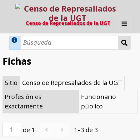
Censo de Represaliados de la UGT
Inicio
Métodos de búsqueda
Fichas
Búsqueda Dinámica
Búsqueda Avanzada
Filtros A-Z
Sitio
Censo de Represaliados de la UGT
Directorio A-Z
Provincias de nacimiento
Profesión
Cárceles
Condenados a muerte
Condenados a muerte (con busca
Ejecutados
El proyecto
dinámica)
Profesión es
Funcionario
Razones y objetivos
El equipo
Colaboradores
Fuentes documentales
exactamente
público
de 1
1–3 de 3