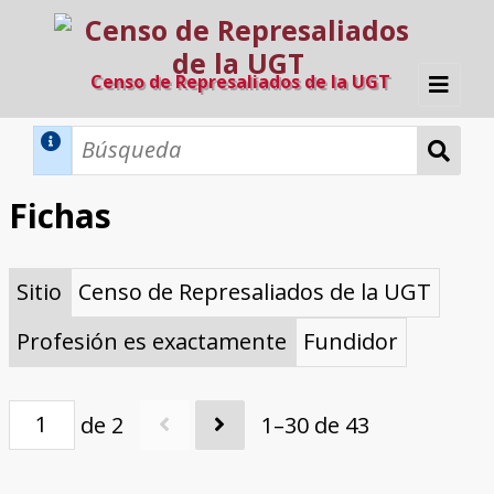
Censo de Represaliados de la UGT
Inicio
Métodos de búsqueda
Fichas
Búsqueda Dinámica
Búsqueda Avanzada
Filtros A-Z
Sitio
Censo de Represaliados de la UGT
Directorio A-Z
Provincias de nacimiento
Profesión
Cárceles
Condenados a muerte
Condenados a muerte (con busca
Ejecutados
El proyecto
dinámica)
Profesión es exactamente
Fundidor
Razones y objetivos
El equipo
Colaboradores
Fuentes documentales
de 2
1–30 de 43