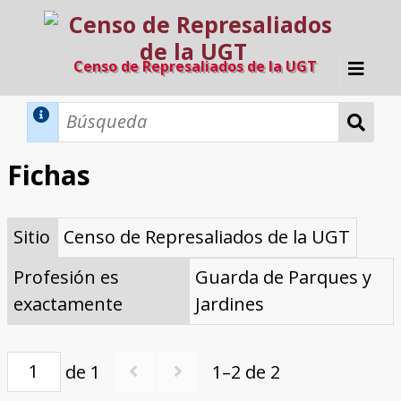
Censo de Represaliados de la UGT
Inicio
Métodos de búsqueda
Fichas
Búsqueda Dinámica
Búsqueda Avanzada
Filtros A-Z
Sitio
Censo de Represaliados de la UGT
Directorio A-Z
Provincias de nacimiento
Profesión
Cárceles
Condenados a muerte
Condenados a muerte (con busca
Ejecutados
El proyecto
dinámica)
Profesión es
Guarda de Parques y
Razones y objetivos
El equipo
Colaboradores
Fuentes documentales
exactamente
Jardines
de 1
1–2 de 2