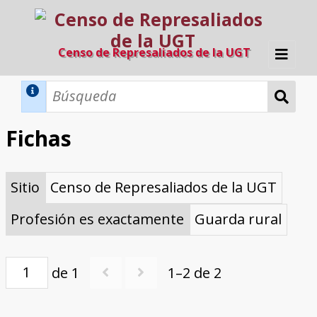
Censo de Represaliados de la UGT
Inicio
Métodos de búsqueda
Fichas
Búsqueda Dinámica
Búsqueda Avanzada
Filtros A-Z
Sitio
Censo de Represaliados de la UGT
Directorio A-Z
Provincias de nacimiento
Profesión
Cárceles
Condenados a muerte
Condenados a muerte (con busca
Ejecutados
El proyecto
dinámica)
Profesión es exactamente
Guarda rural
Razones y objetivos
El equipo
Colaboradores
Fuentes documentales
de 1
1–2 de 2