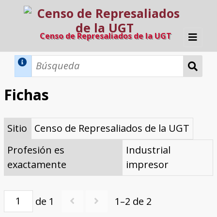
Censo de Represaliados de la UGT
Inicio
Métodos de búsqueda
Fichas
Búsqueda Dinámica
Búsqueda Avanzada
Filtros A-Z
Sitio
Censo de Represaliados de la UGT
Directorio A-Z
Provincias de nacimiento
Profesión
Cárceles
Condenados a muerte
Condenados a muerte (con busca
Ejecutados
El proyecto
dinámica)
Profesión es
Industrial
Razones y objetivos
El equipo
Colaboradores
Fuentes documentales
exactamente
impresor
de 1
1–2 de 2