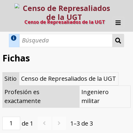
Censo de Represaliados de la UGT
Inicio
Métodos de búsqueda
Fichas
Búsqueda Dinámica
Búsqueda Avanzada
Filtros A-Z
Sitio
Censo de Represaliados de la UGT
Directorio A-Z
Provincias de nacimiento
Profesión
Cárceles
Condenados a muerte
Condenados a muerte (con busca
Ejecutados
El proyecto
dinámica)
Profesión es
Ingeniero
Razones y objetivos
El equipo
Colaboradores
Fuentes documentales
exactamente
militar
de 1
1–3 de 3