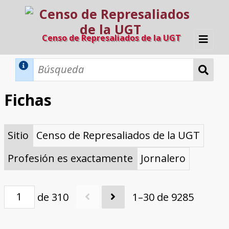
Censo de Represaliados de la UGT
Inicio
Métodos de búsqueda
Fichas
Búsqueda Dinámica
Búsqueda Avanzada
Filtros A-Z
Sitio
Censo de Represaliados de la UGT
Directorio A-Z
Provincias de nacimiento
Profesión
Cárceles
Condenados a muerte
Condenados a muerte (con busca
Ejecutados
El proyecto
dinámica)
Profesión es exactamente
Jornalero
Razones y objetivos
El equipo
Colaboradores
Fuentes documentales
de 310
1–30 de 9285