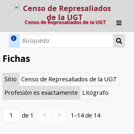
Censo de Represaliados de la UGT
Inicio
Métodos de búsqueda
Fichas
Búsqueda Dinámica
Búsqueda Avanzada
Filtros A-Z
Sitio
Censo de Represaliados de la UGT
Directorio A-Z
Provincias de nacimiento
Profesión
Cárceles
Condenados a muerte
Condenados a muerte (con busca
Ejecutados
El proyecto
dinámica)
Profesión es exactamente
Litógrafo
Razones y objetivos
El equipo
Colaboradores
Fuentes documentales
de 1
1–14 de 14