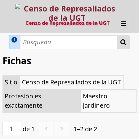
Censo de Represaliados de la UGT
Inicio
Métodos de búsqueda
Fichas
Búsqueda Dinámica
Búsqueda Avanzada
Filtros A-Z
Sitio
Censo de Represaliados de la UGT
Directorio A-Z
Provincias de nacimiento
Profesión
Cárceles
Condenados a muerte
Condenados a muerte (con busca
Ejecutados
El proyecto
dinámica)
Profesión es
Maestro
Razones y objetivos
El equipo
Colaboradores
Fuentes documentales
exactamente
jardinero
de 1
1–2 de 2