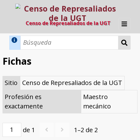
Censo de Represaliados de la UGT
Inicio
Métodos de búsqueda
Fichas
Búsqueda Dinámica
Búsqueda Avanzada
Filtros A-Z
Sitio
Censo de Represaliados de la UGT
Directorio A-Z
Provincias de nacimiento
Profesión
Cárceles
Condenados a muerte
Condenados a muerte (con busca
Ejecutados
El proyecto
dinámica)
Profesión es
Maestro
Razones y objetivos
El equipo
Colaboradores
Fuentes documentales
exactamente
mecánico
de 1
1–2 de 2