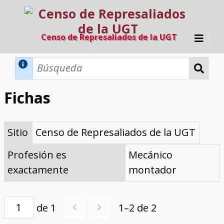
Censo de Represaliados de la UGT
Inicio
Métodos de búsqueda
Fichas
Búsqueda Dinámica
Búsqueda Avanzada
Filtros A-Z
Sitio
Censo de Represaliados de la UGT
Directorio A-Z
Provincias de nacimiento
Profesión
Cárceles
Condenados a muerte
Condenados a muerte (con busca
Ejecutados
El proyecto
dinámica)
Profesión es
Mecánico
Razones y objetivos
El equipo
Colaboradores
Fuentes documentales
exactamente
montador
de 1
1–2 de 2