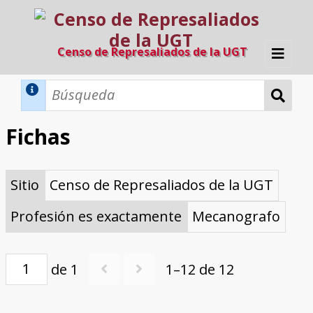
Censo de Represaliados de la UGT
Inicio
Métodos de búsqueda
Fichas
Búsqueda Dinámica
Búsqueda Avanzada
Filtros A-Z
Sitio
Censo de Represaliados de la UGT
Directorio A-Z
Provincias de nacimiento
Profesión
Cárceles
Condenados a muerte
Condenados a muerte (con busca
Ejecutados
El proyecto
dinámica)
Profesión es exactamente
Mecanografo
Razones y objetivos
El equipo
Colaboradores
Fuentes documentales
de 1
1–12 de 12