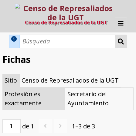
Censo de Represaliados de la UGT
Inicio
Métodos de búsqueda
Fichas
Búsqueda Dinámica
Búsqueda Avanzada
Filtros A-Z
Sitio
Censo de Represaliados de la UGT
Directorio A-Z
Provincias de nacimiento
Profesión
Cárceles
Condenados a muerte
Condenados a muerte (con busca
Ejecutados
El proyecto
dinámica)
Profesión es
Secretario del
Razones y objetivos
El equipo
Colaboradores
Fuentes documentales
exactamente
Ayuntamiento
de 1
1–3 de 3