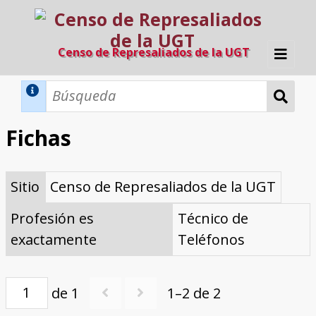
Censo de Represaliados de la UGT
Inicio
Métodos de búsqueda
Fichas
Búsqueda Dinámica
Búsqueda Avanzada
Filtros A-Z
Sitio
Censo de Represaliados de la UGT
Directorio A-Z
Provincias de nacimiento
Profesión
Cárceles
Condenados a muerte
Condenados a muerte (con busca
Ejecutados
El proyecto
dinámica)
Profesión es
Técnico de
Razones y objetivos
El equipo
Colaboradores
Fuentes documentales
exactamente
Teléfonos
de 1
1–2 de 2