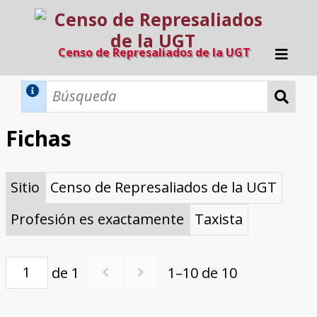
Censo de Represaliados de la UGT
Inicio
Métodos de búsqueda
Fichas
Búsqueda Dinámica
Búsqueda Avanzada
Filtros A-Z
Sitio
Censo de Represaliados de la UGT
Directorio A-Z
Provincias de nacimiento
Profesión
Cárceles
Condenados a muerte
Condenados a muerte (con busca
Ejecutados
El proyecto
dinámica)
Profesión es exactamente
Taxista
Razones y objetivos
El equipo
Colaboradores
Fuentes documentales
de 1
1–10 de 10