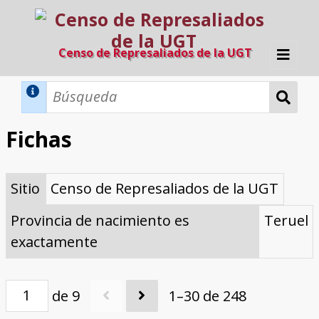
Censo de Represaliados de la UGT
Inicio
Métodos de búsqueda
Fichas
Búsqueda Dinámica
Búsqueda Avanzada
Filtros A-Z
Sitio
Censo de Represaliados de la UGT
Directorio A-Z
Provincias de nacimiento
Profesión
Cárceles
Condenados a muerte
Condenados a muerte (con busca
Ejecutados
El proyecto
dinámica)
Provincia de nacimiento es
Teruel
Razones y objetivos
El equipo
Colaboradores
Fuentes documentales
exactamente
de 9
1–30 de 248