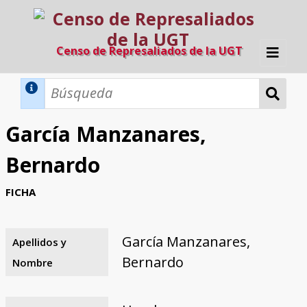
Censo de Represaliados de la UGT
Inicio
Métodos de búsqueda
García Manzanares,
Búsqueda Dinámica
Búsqueda Avanzada
Filtros A-Z
Bernardo
Directorio A-Z
Provincias de nacimiento
Profesión
Cárceles
Condenados a muerte
Condenados a muerte (con busca
Ejecutados
El proyecto
FICHA
dinámica)
Razones y objetivos
El equipo
Colaboradores
Fuentes documentales
García Manzanares,
Apellidos y
Bernardo
Nombre