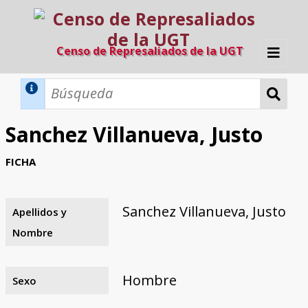
Censo de Represaliados de la UGT
Inicio
Métodos de búsqueda
Sanchez Villanueva, Justo
Búsqueda Dinámica
Búsqueda Avanzada
Filtros A-Z
FICHA
Directorio A-Z
Provincias de nacimiento
Profesión
Cárceles
Condenados a muerte
Condenados a muerte (con busca
Ejecutados
El proyecto
dinámica)
Sanchez Villanueva, Justo
Apellidos y
Razones y objetivos
El equipo
Colaboradores
Fuentes documentales
Nombre
Hombre
Sexo