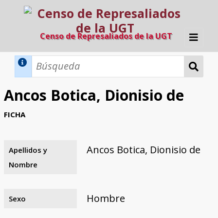
Censo de Represaliados de la UGT
Inicio
Métodos de búsqueda
Ancos Botica, Dionisio de
Búsqueda Dinámica
Búsqueda Avanzada
Filtros A-Z
FICHA
Directorio A-Z
Provincias de nacimiento
Profesión
Cárceles
Condenados a muerte
Condenados a muerte (con busca
Ejecutados
El proyecto
dinámica)
Ancos Botica, Dionisio de
Apellidos y
Razones y objetivos
El equipo
Colaboradores
Fuentes documentales
Nombre
Hombre
Sexo