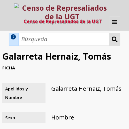
Censo de Represaliados de la UGT
Inicio
Métodos de búsqueda
Galarreta Hernaiz, Tomás
Búsqueda Dinámica
Búsqueda Avanzada
Filtros A-Z
FICHA
Directorio A-Z
Provincias de nacimiento
Profesión
Cárceles
Condenados a muerte
Condenados a muerte (con busca
Ejecutados
El proyecto
dinámica)
Galarreta Hernaiz, Tomás
Apellidos y
Razones y objetivos
El equipo
Colaboradores
Fuentes documentales
Nombre
Hombre
Sexo