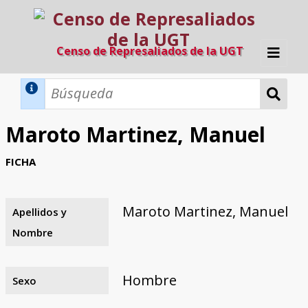
Censo de Represaliados de la UGT
Inicio
Métodos de búsqueda
Maroto Martinez, Manuel
Búsqueda Dinámica
Búsqueda Avanzada
Filtros A-Z
FICHA
Directorio A-Z
Provincias de nacimiento
Profesión
Cárceles
Condenados a muerte
Condenados a muerte (con busca
Ejecutados
El proyecto
dinámica)
Maroto Martinez, Manuel
Apellidos y
Razones y objetivos
El equipo
Colaboradores
Fuentes documentales
Nombre
Hombre
Sexo