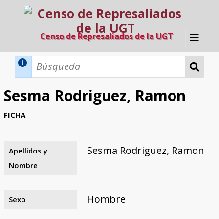
Censo de Represaliados de la UGT
Inicio
Métodos de búsqueda
Sesma Rodriguez, Ramon
Búsqueda Dinámica
Búsqueda Avanzada
Filtros A-Z
FICHA
Directorio A-Z
Provincias de nacimiento
Profesión
Cárceles
Condenados a muerte
Condenados a muerte (con busca
Ejecutados
El proyecto
dinámica)
Sesma Rodriguez, Ramon
Apellidos y
Razones y objetivos
El equipo
Colaboradores
Fuentes documentales
Nombre
Hombre
Sexo