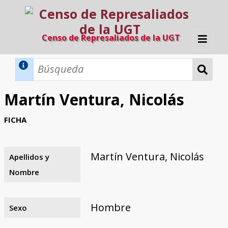
Censo de Represaliados de la UGT
Inicio
Métodos de búsqueda
Martín Ventura, Nicolás
Búsqueda Dinámica
Búsqueda Avanzada
Filtros A-Z
FICHA
Directorio A-Z
Provincias de nacimiento
Profesión
Cárceles
Condenados a muerte
Condenados a muerte (con busca
Ejecutados
El proyecto
dinámica)
Martín Ventura, Nicolás
Apellidos y
Razones y objetivos
El equipo
Colaboradores
Fuentes documentales
Nombre
Hombre
Sexo