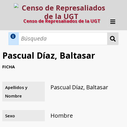
Censo de Represaliados de la UGT
Inicio
Métodos de búsqueda
Pascual Díaz, Baltasar
Búsqueda Dinámica
Búsqueda Avanzada
Filtros A-Z
FICHA
Directorio A-Z
Provincias de nacimiento
Profesión
Cárceles
Condenados a muerte
Condenados a muerte (con busca
Ejecutados
El proyecto
dinámica)
Pascual Díaz, Baltasar
Apellidos y
Razones y objetivos
El equipo
Colaboradores
Fuentes documentales
Nombre
Hombre
Sexo