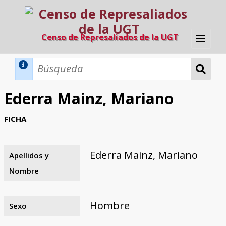
Censo de Represaliados de la UGT
Inicio
Métodos de búsqueda
Ederra Mainz, Mariano
Búsqueda Dinámica
Búsqueda Avanzada
Filtros A-Z
FICHA
Directorio A-Z
Provincias de nacimiento
Profesión
Cárceles
Condenados a muerte
Condenados a muerte (con busca
Ejecutados
El proyecto
dinámica)
Ederra Mainz, Mariano
Apellidos y
Razones y objetivos
El equipo
Colaboradores
Fuentes documentales
Nombre
Hombre
Sexo