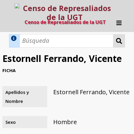
Censo de Represaliados de la UGT
Inicio
Métodos de búsqueda
Estornell Ferrando, Vicente
Búsqueda Dinámica
Búsqueda Avanzada
Filtros A-Z
FICHA
Directorio A-Z
Provincias de nacimiento
Profesión
Cárceles
Condenados a muerte
Condenados a muerte (con busca
Ejecutados
El proyecto
dinámica)
Estornell Ferrando, Vicente
Apellidos y
Razones y objetivos
El equipo
Colaboradores
Fuentes documentales
Nombre
Hombre
Sexo