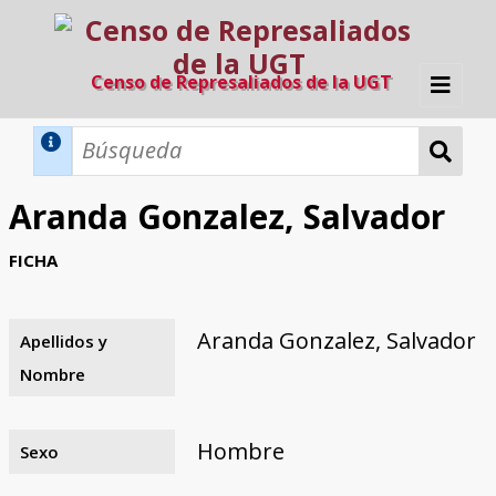
Censo de Represaliados de la UGT
Inicio
Métodos de búsqueda
Aranda Gonzalez, Salvador
Búsqueda Dinámica
Búsqueda Avanzada
Filtros A-Z
FICHA
Directorio A-Z
Provincias de nacimiento
Profesión
Cárceles
Condenados a muerte
Condenados a muerte (con busca
Ejecutados
El proyecto
dinámica)
Aranda Gonzalez, Salvador
Apellidos y
Razones y objetivos
El equipo
Colaboradores
Fuentes documentales
Nombre
Hombre
Sexo