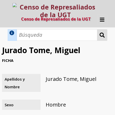
Censo de Represaliados de la UGT
Inicio
Métodos de búsqueda
Jurado Tome, Miguel
Búsqueda Dinámica
Búsqueda Avanzada
Filtros A-Z
FICHA
Directorio A-Z
Provincias de nacimiento
Profesión
Cárceles
Condenados a muerte
Condenados a muerte (con busca
Ejecutados
El proyecto
dinámica)
Jurado Tome, Miguel
Apellidos y
Razones y objetivos
El equipo
Colaboradores
Fuentes documentales
Nombre
Hombre
Sexo